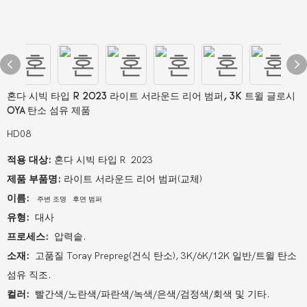
혼다 시빅 타입 R 2023 라이트 서라운드 리어 범퍼, 3K 트윌 글로시
OYA 탄소 섬유 제품
HD08
적용 대상:
혼다 시빅 타입 R 2023
제품 부품명:
라이트 서라운드 리어 범퍼(교체)
이름:
주변 조명
후면 범퍼
유형:
대사
프로세스:
압력솥.
소재:
고품질 Toray Prepreg(건식 탄소), 3K/6K/12K 일반/트윌 탄소
섬유 직조.
컬러:
빨간색/노란색/파란색/녹색/은색/검정색/회색 및 기타.