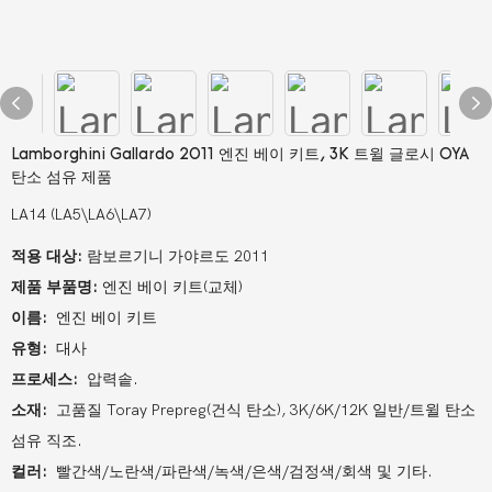
Lamborghini Gallardo 2011 엔진 베이 키트, 3K 트윌 글로시 OYA
탄소 섬유 제품
LA14 (LA5\LA6\LA7)
적용 대상:
람보르기니 가야르도 2011
제품 부품명:
엔진 베이 키트(교체)
이름:
엔진 베이 키트
유형:
대사
프로세스:
압력솥.
소재:
고품질 Toray Prepreg(건식 탄소), 3K/6K/12K 일반/트윌 탄소
섬유 직조.
컬러:
빨간색/노란색/파란색/녹색/은색/검정색/회색 및 기타.