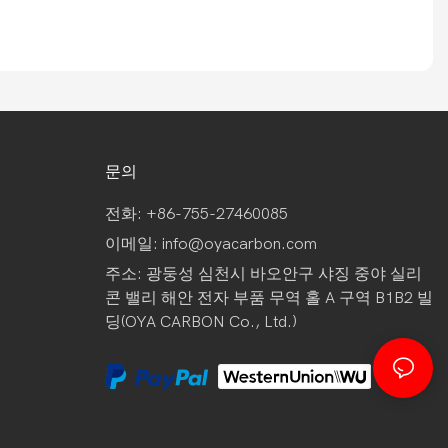
문의
전화: +86-755-27460085
이메일:
info@oyacarbon.com
주소: 광둥성 심천시 바오안구 샤징 중야 실리
콘 밸리 해안 전자 부품 무역 홀 A 구역 B1B2 빌
딩(OYA CARBON Co., Ltd.)