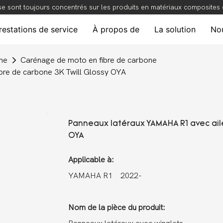
e sont toujours concentrés sur les produits en matériaux composites en
restations de service
À propos de
La solution
Nou
one
Carénage de moto en fibre de carbone
ibre de carbone 3K Twill Glossy OYA
Panneaux latéraux YAMAHA R1 avec aile
OYA
Applicable à:
YAMAHA R1 2022-
Nom de la pièce du produit: