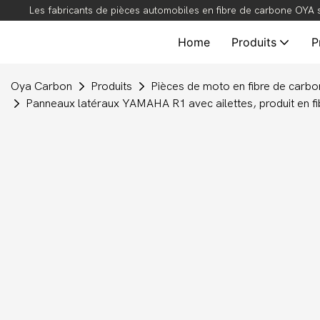
Les fabricants de pièces automobiles en fibre de carbone OYA s
Home
Produits
P
Oya Carbon
Produits
Pièces de moto en fibre de carb
Panneaux latéraux YAMAHA R1 avec ailettes, produit en f