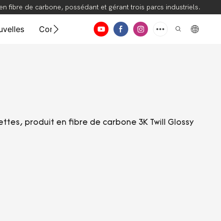
 fibre de carbone, possédant et gérant trois parcs industriels.
velles
Contacter
Vidéo
ttes, produit en fibre de carbone 3K Twill Glossy