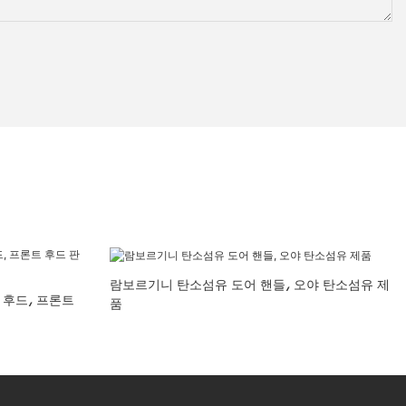
람보르기니 탄소섬유 도어 핸들, 오야 탄소섬유 제
섬유 후드, 프론트
품