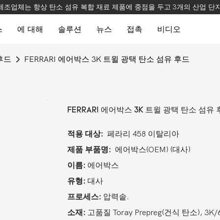
 제조업체는 항상 탄소 섬유 복합 재료 제품에 중점을 두고 3개의 산업 단
스
에 대해
솔루션
뉴스
접촉
비디오
후드
FERRARI 에어박스 3K 트윌 광택 탄소 섬유 후드
FERRARI 에어박스 3K 트윌 광택 탄소 섬유
적용 대상:
페라리 458 이탈리아
제품 부품명:
에어박스(OEM) (대사)
이름:
에어박스
유형:
대사
프로세스:
압력솥.
소재:
고품질 Toray Prepreg(건식 탄소), 3