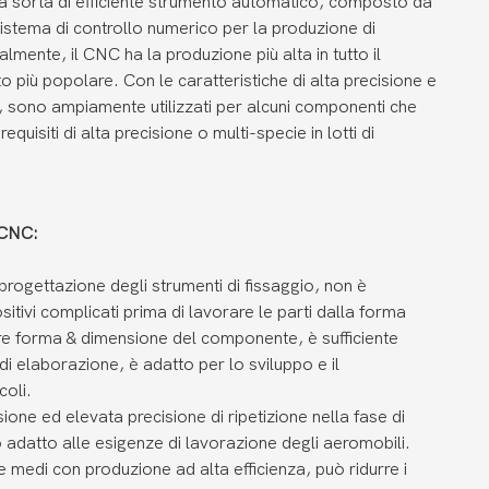
na sorta di efficiente strumento automatico, composto da
istema di controllo numerico per la produzione di
lmente, il CNC ha la produzione più alta in tutto il
più popolare. Con le caratteristiche di alta precisione e
a, sono ampiamente utilizzati per alcuni componenti che
quisiti di alta precisione o multi-specie in lotti di
 CNC:
progettazione degli strumenti di fissaggio, non è
itivi complicati prima di lavorare le parti dalla forma
e forma & dimensione del componente, è sufficiente
i elaborazione, è adatto per lo sviluppo e il
coli.
isione ed elevata precisione di ripetizione nella fase di
 adatto alle esigenze di lavorazione degli aeromobili.
i e medi con produzione ad alta efficienza, può ridurre i