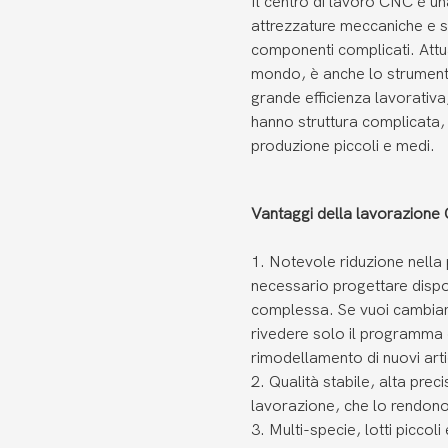
Il centro di lavoro CNC è u
attrezzature meccaniche e s
componenti complicati. Attua
mondo, è anche lo strumento 
grande efficienza lavorativ
hanno struttura complicata, re
produzione piccoli e medi.
Vantaggi della lavorazione
1. Notevole riduzione nella 
necessario progettare dispos
complessa. Se vuoi cambiar
rivedere solo il programma d
rimodellamento di nuovi arti
2. Qualità stabile, alta prec
lavorazione, che lo rendono
3. Multi-specie, lotti piccol