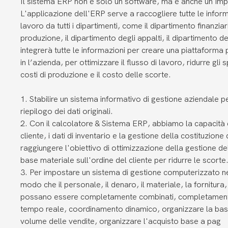
Il sistema ERP non è solo un software, ma è anche un'imp
L'applicazione dell'ERP serve a raccogliere tutte le informa
lavoro da tutti i dipartimenti, come il dipartimento finanziar
produzione, il dipartimento degli appalti, il dipartimento d
integrerà tutte le informazioni per creare una piattaforma p
in l’azienda, per ottimizzare il flusso di lavoro, ridurre gli s
costi di produzione e il costo delle scorte.
1. Stabilire un sistema informativo di gestione aziendale pe
riepilogo dei dati originali.
2. Con il calcolatore & Sistema ERP, abbiamo la capacità d
cliente, i dati di inventario e la gestione della costituzione
raggiungere l'obiettivo di ottimizzazione della gestione de
base materiale sull'ordine del cliente per ridurre le scorte
3. Per impostare un sistema di gestione computerizzato nel
modo che il personale, il denaro, il materiale, la fornitura
possano essere completamente combinati, completamente 
tempo reale, coordinamento dinamico, organizzare la base
volume delle vendite, organizzare l'acquisto base a pag